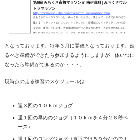
第6回 みちくさ夜桜マラソン in 南伊豆町 | みちくさウル
トラマラソン
http://michikusa-ultra.com/event/6th_minamiboso.html
みちくさウルトラマラソンは、ゆっくり、のんびり、楽しんで、まるで自分の足で
旅する「マラソン＋ピクニック」＝マラニック！新感覚のウルトラマラソンの大会
を企画・運営しています。大会開催地の方々と力を合わせて、その土地のおいしい
郷土料理をエイドステーション（給水・給食場所）でおもてなしさせていただきま
す。その土地の名所などもコースに組み込み、観光気分でランナーの皆様には楽し
んでいただいております。
となっております。毎年３月に開催となっております。然
るべき準備ができたら参加するようにしますが一体いつに
なったら準備ができるのか・・・。
現時点の走る練習のスケジュールは
週３回の１０ｋｍジョグ
週１回の早めのジョグ（１０ｋｍを４分２６秒ペ
ース）
週１回のロングジョグ（直近では５９分なので１