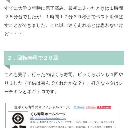
すでに大学３年時に完了済み。最初に走ったときは１時間
２８分台でしたが、１時間１７分３９秒までベストを伸ば
すことができました。これ以上速く走れるとは思わないけ
ど・・・。
２．回転寿司で２０皿
これも完了。行ったのはくら寿司。ビッくらポンも４回や
りました（子供は喜んでくれたかな？）。好きなネタはシ
ーチキンとネギトロです。
無添くら寿司のオフィシャルページ。
41 Posts
4 Users
14 Pockets
くら寿司 ホームページ
https://www.kurasushi.co.jp
無添くら寿司のオフィシャルページです。「安心・美味しい・安い」をコンセプト
にくら寿司のこだわりや各種メニュー紹介、店舗検索、トピックの他、企業情報、I