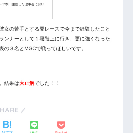
ーツ本日開催した理事会におい
彼女の苦手とする夏レースで今まで経験したこと
ランナーとして１段階上に行き、更に強くなった
表の３名とMGCで戦ってほしいです。
。結果は
大正解
でした！！
SHARE
LINE
はてブ
Pocket