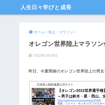
人生日々学びと成長
ホーム
陸上・マラソン
オレゴン世界陸上マラソン
2022年3月30日
昨日、今夏開催のオレゴン世界陸上の男女
日本陸上競技連盟公式サイト
【オレゴン2022世界選手
～男子は鈴木・星・西山、女子
https://www.jaaf.or.jp/news/article/15966/
写真：フォート・キシモト/アフロスポー