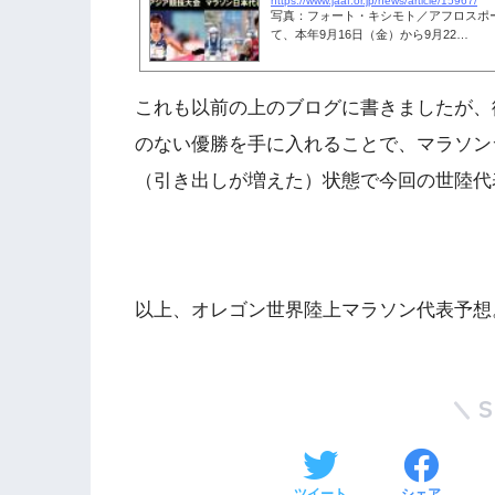
https://www.jaaf.or.jp/news/article/15967/
写真：フォート・キシモト／アフロスポ
て、本年9月16日（金）から9月22…
これも以前の上のブログに書きましたが、
のない優勝を手に入れることで、マラソン
（引き出しが増えた）状態で今回の世陸代
以上、オレゴン世界陸上マラソン代表予想
ツイート
シェア