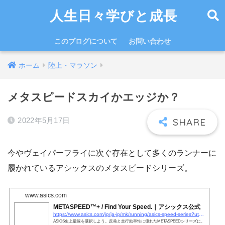
人生日々学びと成長
このブログについて
お問い合わせ
ホーム
陸上・マラソン
メタスピードスカイかエッジか？
2022年5月17日
今やヴェイパーフライに次ぐ存在として多くのランナーに
履かれているアシックスのメタスピードシリーズ。
www.asics.com
METASPEED™+ / Find Your Speed.｜アシックス公式
https://www.asics.com/jp/ja-jp/mk/running/asics-speed-series?utm_source=google&#038;utm_medium=cpc&#038;utm_campaign=onlineproduct&#038;utm_term=metaspeed&#038;utm_content=2109&#038;gclid=Cj0KCQjwyYKUBhDJARIsAMj9lkGmigxvIqNEjopSSMua3V2ENqWm8sVWKUgo3pfw2iRJR_NUQOijke8aAhhIEALw_wcB&#038;gclsrc=aw.ds
ASICS史上最速を選択しよう。反発と走行効率性に優れたMETASPEEDシリーズに、