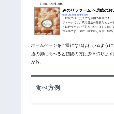
tamagozuki.com
みのりファーム 〜房総のお
http://tamagozuki.com
「鮮度の良いたまごを全国の食卓に！」
ファームです。農場直送の新鮮たまごを
んに合うたまご「彩八（いろは）」は、
送可能です。房総・睦沢町と東京・練馬
ホームページをご覧になればわかるように
通の卵に比べると値段の方は少々張ります
が故。
食べ方例