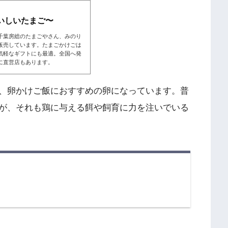
いしいたまご〜
千葉房総のたまごやさん、みのり
販売しています。たまごかけごは
気軽なギフトにも最適。全国へ発
に直営店もあります。
、卵かけご飯におすすめの卵になっています。普
が、それも鶏に与える餌や飼育に力を注いでいる