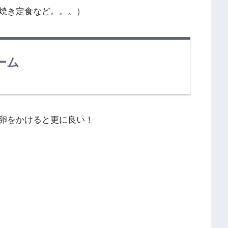
焼き定食など。。。）
ーム
卵をかけると更に良い！