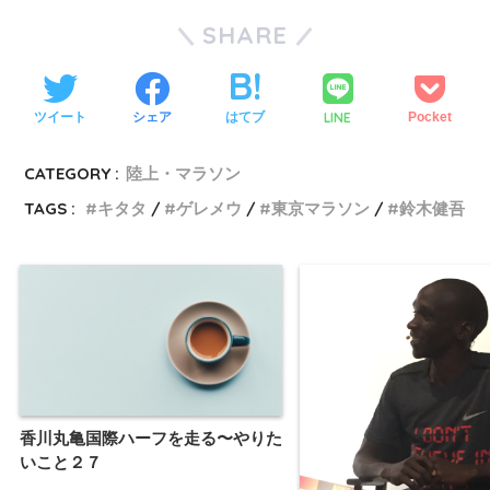
SHARE
LINE
ツイート
シェア
はてブ
Pocket
CATEGORY :
陸上・マラソン
TAGS :
キタタ
ゲレメウ
東京マラソン
鈴木健吾
香川丸亀国際ハーフを走る〜やりた
いこと２７