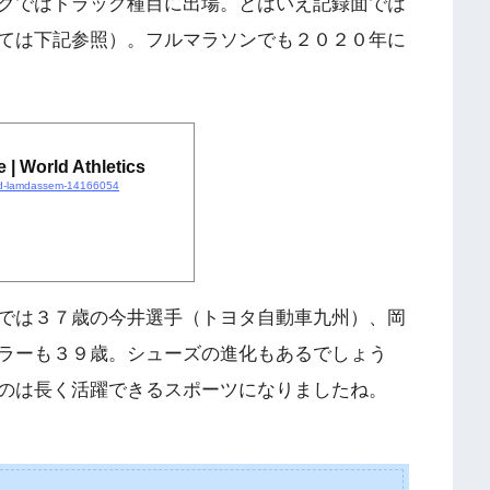
クではトラック種目に出場。とはいえ記録面では
ては下記参照）。フルマラソンでも２０２０年に
| World Athletics
ayad-lamdassem-14166054
では３７歳の今井選手（トヨタ自動車九州）、岡
ラーも３９歳。シューズの進化もあるでしょう
のは長く活躍できるスポーツになりましたね。