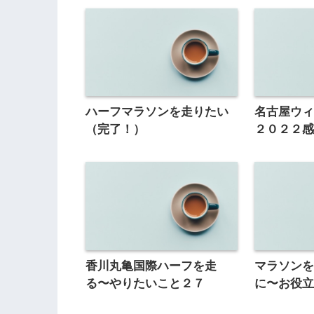
ハーフマラソンを走りたい
名古屋ウ
（完了！）
２０２２
香川丸亀国際ハーフを走
マラソン
る〜やりたいこと２７
に〜お役