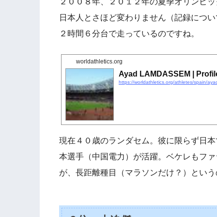
２００８年、２０１２年の夏季オリンピッ
日本人とさほど変わりません（記録につい
２時間６分台で走っているのですね。
worldathletics.org
Ayad LAMDASSEM | Profile 
https://worldathletics.org/athletes/spain/
現在４０歳のランダセム。彼に限らず日本
本選手（中国電力）が活躍。ベケレもファ
が、長距離種目（マラソンだけ？）という